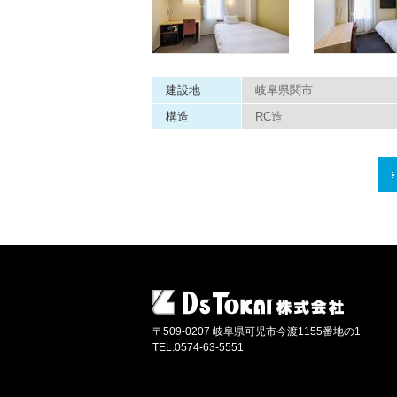
建設地
岐阜県関市
構造
RC造
〒509-0207 岐阜県可児市今渡1155番地の1
TEL.0574-63-5551