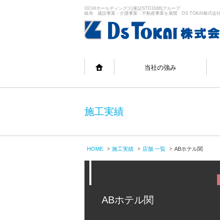
OCHIホールディングス[東証STD3166]グループ
岐阜 建設事業・介護事業・不動産事業を展開 DS TOKAI株式会
当社の強み
施工実績
HOME
施工実績
店舗 一覧
ABホテル関
ABホテル関