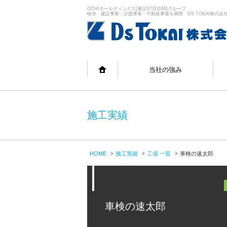
OCHIホールディングス[東証STD3166]グループ
岐阜 建設事業・介護事業・不動産事業を展開 DS TOKAI株式会
当社の強み
施工実績
HOME
施工実績
工場 一覧
車検の速太郎
車検の速太郎