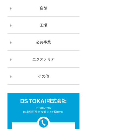
店舗
工場
公共事業
エクステリア
その他
〒509-0207
岐阜県可児市今渡1155番地の1